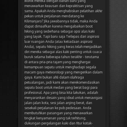
ikonik mereka dengan bahan baru yang
menawarkan keausan dan kepraktisan yang
sama. Apakah Anda menghabiskan pelatihan akhir
pekan untuk perjalanan mendatang ke
Kilimanjaro? Jika jawabannya tidak, maka Anda
dapat dimaafkan karena mengabaikan boot
hiking yang sederhana sebagai opsi alas kaki
yang layak. Tapi baru saja Terlepas dari aspirasi
luar ruangan Anda (atau ketiadaan aspirasi
Anda), sepatu hiking yang keras telah menjadikan
diri mereka sebagai alas kaki penting untuk cuaca
buruk selama beberapa tahun terakhir - terutama
di antara pria-pria tajam yang menghargai
kemampuan sepatu untuk menghadapi segala
macam gaya meteorologi yang mengerikan dalam
gaya. Kami bukan ahli dalam olahraga
petualangan, jadi kami akan merekomendasikan
sepatu boot untuk medan yang berat bagi para
profesional. Apa yang bisa kita lakukan, adalah
menyarankan desain yang ideal untuk menavigasi
jalan-jalan kota, sesi jalan anjing berat, dan
sesekali perjalanan ke pub pedesaan. Anda
membutuhkan pasangan yang menawarkan
tingkat kenyamanan yang tak terhitung,
dukungan pergelangan kaki dan fitur kotak-