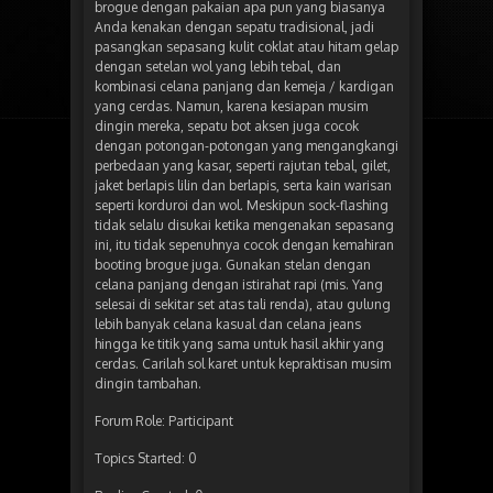
brogue dengan pakaian apa pun yang biasanya
Anda kenakan dengan sepatu tradisional, jadi
pasangkan sepasang kulit coklat atau hitam gelap
dengan setelan wol yang lebih tebal, dan
kombinasi celana panjang dan kemeja / kardigan
yang cerdas. Namun, karena kesiapan musim
dingin mereka, sepatu bot aksen juga cocok
dengan potongan-potongan yang mengangkangi
perbedaan yang kasar, seperti rajutan tebal, gilet,
jaket berlapis lilin dan berlapis, serta kain warisan
seperti korduroi dan wol. Meskipun sock-flashing
tidak selalu disukai ketika mengenakan sepasang
ini, itu tidak sepenuhnya cocok dengan kemahiran
booting brogue juga. Gunakan stelan dengan
celana panjang dengan istirahat rapi (mis. Yang
selesai di sekitar set atas tali renda), atau gulung
lebih banyak celana kasual dan celana jeans
hingga ke titik yang sama untuk hasil akhir yang
cerdas. Carilah sol karet untuk kepraktisan musim
dingin tambahan.
Forum Role: Participant
Topics Started: 0